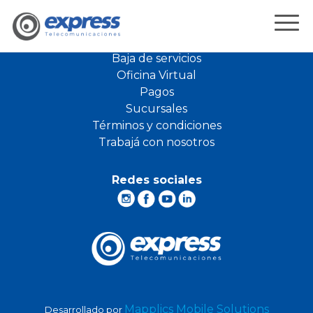
Apps
Baja de servicios
Rosario
Oficina Virtual
corp
Pagos
Sucursales
Promociones
Términos y condiciones
Trabajá con nosotros
Oficina Virtual
Redes sociales
Ayuda
Pagá tu factura acá
NOW Express
Mapplics Mobile Solutions
Desarrollado por